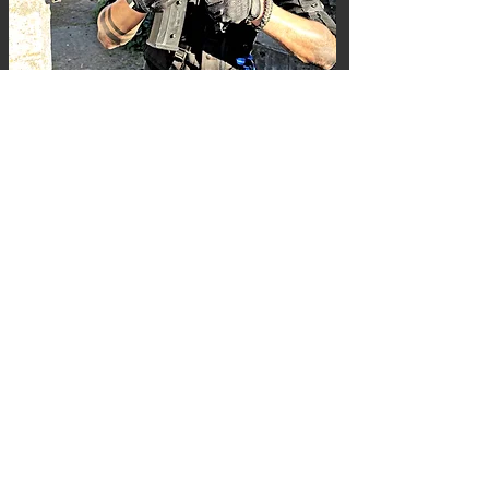
Event buchen
Du bist nicht sicher, welcher Event für Dich am
Besten ist?
Ruf uns an oder schreib eine eMail. Wir freuen
uns!
+41 79 270 06 04
info@milsim-events.ch