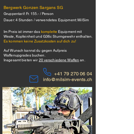
Bergwerk Gonzen Sargans SG
Gruppentarif: Fr. 155.- / Person
Dauer: 4 Stunden / verwendetes Equipment: MilSim
Im Preis ist immer das
komplette
Equipment mit
Weste, Kopfeinheit und G36c Sturmgewehr enthalten.
Es kommen keine Zusatzkosten auf dich zu!
Auf Wunsch kannst du gegen Aufpreis
Waffenupgrades buchen.
Insgesamt bieten wir
20 verschiedene Waffen
an.
+41 79 270 06 04
info@milsim-events.ch